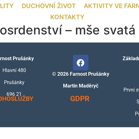
LITY
DUCHOVNÍ ŽIVOT
AKTIVITY VE FAR
KONTAKTY
osrdenství – mše svatá
rnost Prušánky
Základn
Hlavní 480
©
2026 Farnost Prušánky
Prušánky
Martin Maděryč
První s
696 21
GDPR
OHOSLUŽBY
S
P