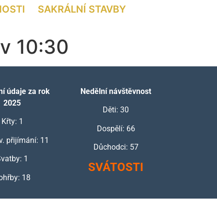
NOSTI
SAKRÁLNÍ STAVBY
 v 10:30
í údaje za rok
Nedělní návštěvnost
2025
Děti: 30
Křty: 1
Dospělí: 66
v. přijímání: 11
Důchodci: 57
vatby: 1
SVÁTOSTI
ohřby: 18