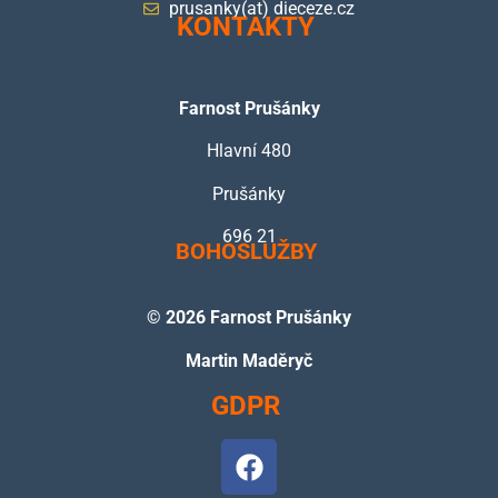
prusanky(at) dieceze.cz
KONTAKTY
Farnost Prušánky
Hlavní 480
Prušánky
696 21
BOHOSLUŽBY
©
2026 Farnost Prušánky
Martin Maděryč
GDPR