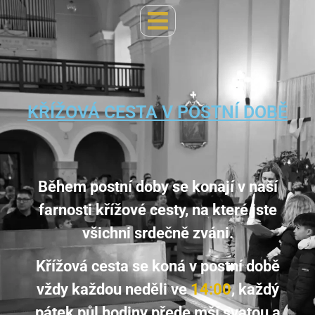
KŘÍŽOVÁ CESTA V POSTNÍ DOBĚ
Během postní doby se konají v naší
farnosti křížové cesty, na které jste
všichni srdečně zváni.
Křížová cesta se koná v postní době
vždy každou neděli ve
14:00
, každý
pátek půl hodiny přede mší svatou a