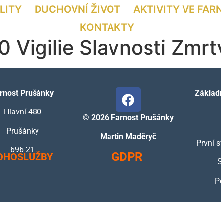
LITY
DUCHOVNÍ ŽIVOT
AKTIVITY VE FAR
KONTAKTY
00 Vigilie Slavnosti Zmr
rnost Prušánky
Základn
Hlavní 480
©
2026 Farnost Prušánky
Prušánky
Martin Maděryč
První s
696 21
GDPR
OHOSLUŽBY
S
P