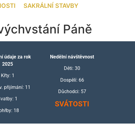
NOSTI
SAKRÁLNÍ STAVBY
tvýchvstání Páně
í údaje za rok
Nedělní návštěvnost
2025
Děti: 30
Křty: 1
Dospělí: 66
v. přijímání: 11
Důchodci: 57
vatby: 1
SVÁTOSTI
ohřby: 18