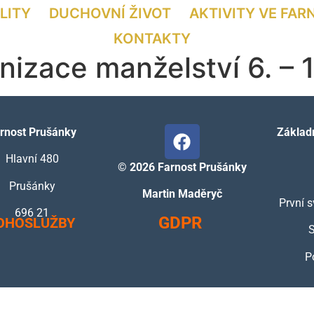
LITY
DUCHOVNÍ ŽIVOT
AKTIVITY VE FAR
KONTAKTY
izace manželství 6. – 1
rnost Prušánky
Základn
Hlavní 480
©
2026 Farnost Prušánky
Prušánky
Martin Maděryč
První s
696 21
GDPR
OHOSLUŽBY
S
P