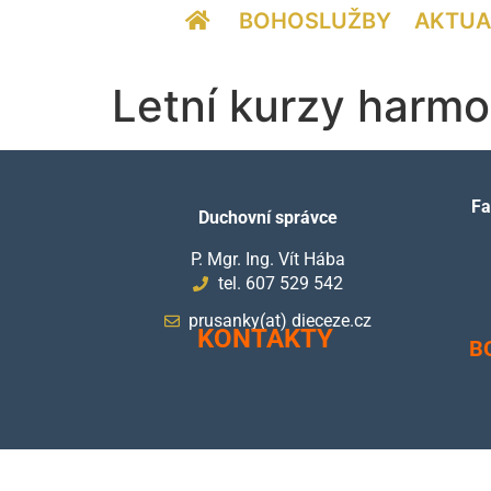
BOHOSLUŽBY
AKTUA
Letní kurzy harmon
Fa
Duchovní správce
P. Mgr. Ing. Vít Hába
tel. 607 529 542
prusanky(at) dieceze.cz
KONTAKTY
B